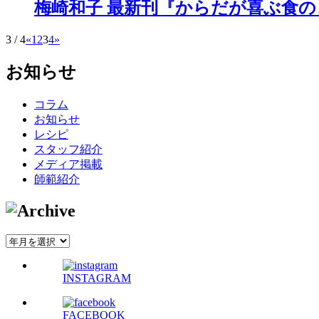
梅崎和子 最新刊『からだが喜ぶ食
3 / 4
«
1
2
3
4
»
お知らせ
コラム
お知らせ
レシピ
スタッフ紹介
メディア掲載
師範紹介
INSTAGRAM
FACEBOOK