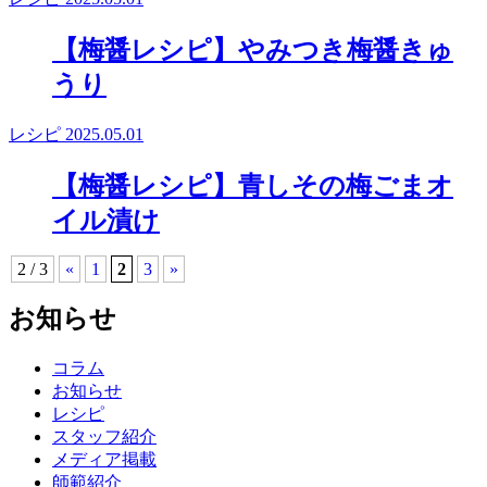
【梅醤レシピ】やみつき梅醤きゅ
うり
レシピ
2025.05.01
【梅醤レシピ】青しその梅ごまオ
イル漬け
2 / 3
«
1
2
3
»
お知らせ
コラム
お知らせ
レシピ
スタッフ紹介
メディア掲載
師範紹介