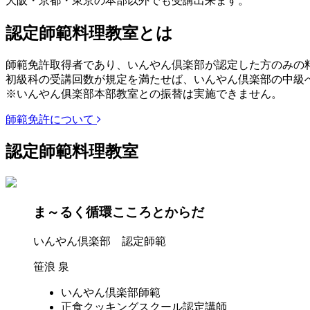
大阪・京都・東京の本部以外でも受講出来ます。
認定師範料理教室とは
師範免許取得者であり、いんやん倶楽部が認定した方のみの
初級科の受講回数が規定を満たせば、いんやん倶楽部の中級
※いんやん俱楽部本部教室との振替は実施できません。
師範免許について
認定師範料理教室
ま～るく循環こころとからだ
いんやん倶楽部 認定師範
笹浪 泉
いんやん倶楽部師範
正食クッキングスクール認定講師