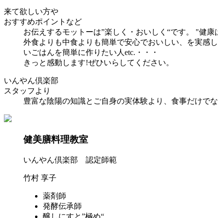
来て欲しい方や
おすすめポイントなど
お伝えするモットーは”楽しく・おいしく“です。 "健
外食よりも中食よりも簡単で安心でおいしい、を実感し
いごはんを簡単に作りたい人etc.・・・
きっと感動します!ぜひいらしてください。
いんやん倶楽部
スタッフより
豊富な陰陽の知識とご自身の実体験より、食事だけでな
健美膳料理教室
いんやん倶楽部 認定師範
竹村 享子
薬剤師
発酵伝承師
醸しにすと”極め“