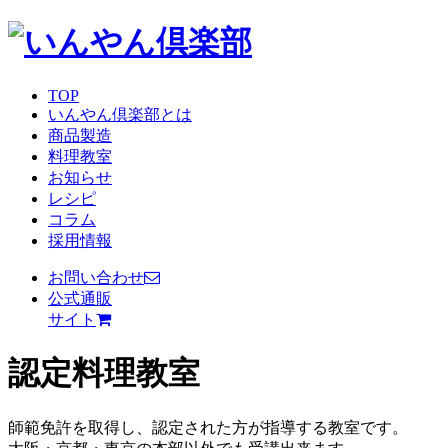
TOP
いんやん倶楽部とは
商品製造
料理教室
お知らせ
レシピ
コラム
採用情報
お問い合わせ
公式通販
サイト
認定料理教室
師範免許を取得し、認定された方が指導する教室です。