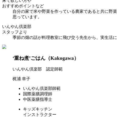
来て欲しい方や
おすすめポイントなど
自分の家で米や野菜を作っている農家であると共に野菜
思っています。
いんやん倶楽部
スタッフより
季節の畑の話が料理教室に飛び交う先生から、実生活に
‘重ね煮’ごはん（Kakogawa）
いんやん倶楽部 認定師範
梶浦 幸子
いんやん倶楽部師範
国際薬膳調理師
中医薬膳指導士
キッズキッチン
インストラクター