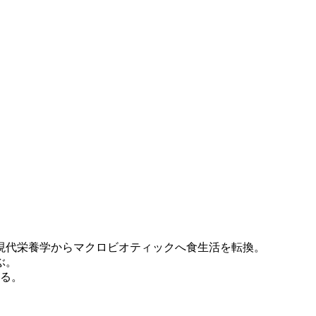
現代栄養学からマクロビオティックへ食生活を転換。
ぶ。
る。