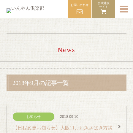
公式通販
お問い合わせ
サイト
TOP
いんやん倶楽部とは
News
商品製造
料理教室
2018年9月の記事一覧
お知らせ
レシピ
お知らせ
2018.09.10
【日程変更お知らせ】大阪11月お魚さばき方講