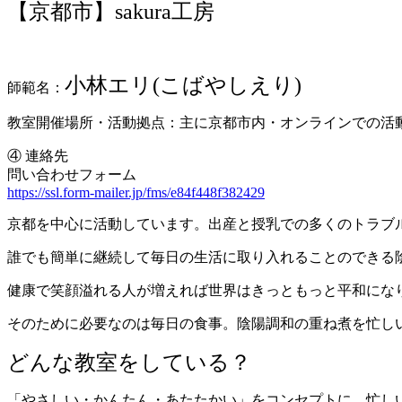
【京都市】sakura工房
小林エリ(こばやしえり)
師範名：
教室開催場所・活動拠点：主に京都市内・オンラインでの活
④ 連絡先
問い合わせフォーム
https://ssl.form-mailer.jp/fms/e84f448f382429
京都を中心に活動しています。出産と授乳での多くのトラブ
誰でも簡単に継続して毎日の生活に取り入れることのできる
健康で笑顔溢れる人が増えれば世界はきっともっと平和にな
そのために必要なのは毎日の食事。陰陽調和の重ね煮を忙し
どんな教室をしている？
「やさしい・かんたん・あたたかい」をコンセプトに、忙し